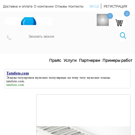
|
Доставка и оплата
О компании
Отзывы
Контакты
ВХОД
РЕГИСТРАЦИЯ
Наш Магазин
0
1
Заказать звонок
Прайс
Услуги
Партнерам
Примеры работ
Tatufoto.com
Эскизы татуировок мужских популярных на тему тату мужские эскизы
tatufoto.com
.
tatufoto.com